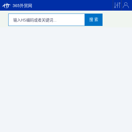
365外贸网
搜 索