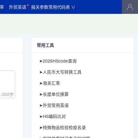
率
外贸英语
报关参数常用代码表 ∨
常用工具
➤2026HScode查询
➤人民币大写转换工具
➤海关汇率
➤长度单位换算
4
-300字
➤外贸常用英语
➤HS编码比对
➤特殊物品检验检疫名录