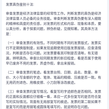
发票真伪鉴别十法:
审查发票是经济法律监督的经常性工作。判断发票的真伪是经济
法律监督人员必备的业务技能。审查判断发票真伪要有深入细致
的精神和高度的责任感，对发票的形式和内容、现象和本质，要
认真分析，善于探索问题，辨伪析疑，见微知著。其具体方法
是：
（一）审查发票的有效性。不同时期有不同的发票版式，发票实
行不定期换版制度，如果发现逾期使用旧版发票报销，应查清情
况，判断是否存在问题。对发票要看其印制是否清晰，有无错
漏，辨明真伪。审查比较同期发票的新旧程度，看是否属于使用
早已废弃不用的发票，弄虚作假，拿出来报销。
（二）审查发票的笔迹。看发票台照、日期、品名、数量、单
价、大小写金额的字迹、笔体、笔画的精细、压痕是否一致。有
无用药剂退色、用橡皮擦、小刀刮等涂改痕迹。
（三）审查发票的复写情况。看复写的字迹颜色是否相同。发票
的正面和反面都应仔细看一看，本应一式多份复写的是否符合复
写的实际情况。背面有无局部复写的痕迹。发票的第二联如果不
是复写的而是用钢笔或圆珠笔填写的，就说明存在问题。