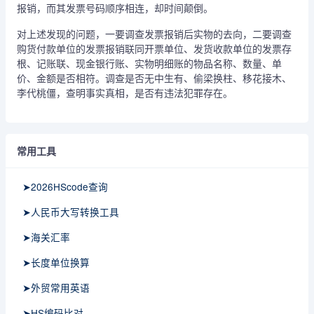
报销，而其发票号码顺序相连，却时间颠倒。
对上述发现的问题，一要调查发票报销后实物的去向，二要调查
购货付款单位的发票报销联同开票单位、发货收款单位的发票存
根、记账联、现金银行账、实物明细账的物品名称、数量、单
价、金额是否相符。调查是否无中生有、偷梁换柱、移花接木、
李代桃僵，查明事实真相，是否有违法犯罪存在。
常用工具
➤2026HScode查询
➤人民币大写转换工具
➤海关汇率
➤长度单位换算
➤外贸常用英语
➤HS编码比对