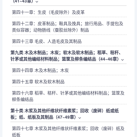
（41~43章）
⌵
第四十一章：生皮（毛皮除外）及皮革
第四十二章：皮革制品；鞍具及挽具；旅行用品、手提包及
类似容器；动物肠线（蚕胶丝除外）制品
第四十三章 毛皮、人造毛皮及其制品
第九类 木及木制品；木炭；软木及软木制品；稻草、秸秆、
针茅或其他编结材料制品；篮筐及柳条编结品（44~46章）
⌵
第四十四章 木及木制品；木炭
第四十五章 软木及软木制品
第四十六章 稻草、秸秆、针茅或其他编结材料制品；篮筐及
柳条编结品
第十类 木浆及其他纤维状纤维素浆；回收（废碎）纸或纸
板；纸、纸板及其制品（47~49章）
⌵
第四十七章 木浆及其他纤维状纤维素浆；回收（废碎）纸及
纸板