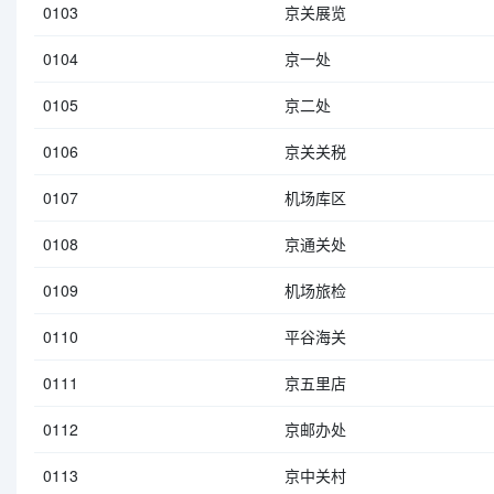
0103
京关展览
0104
京一处
0105
京二处
0106
京关关税
0107
机场库区
0108
京通关处
0109
机场旅检
0110
平谷海关
0111
京五里店
0112
京邮办处
0113
京中关村