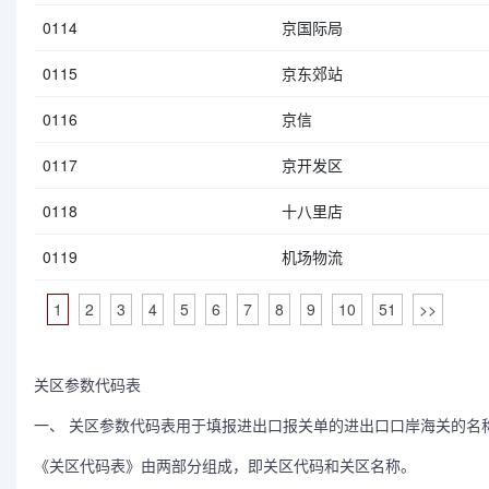
0114
京国际局
0115
京东郊站
0116
京信
0117
京开发区
0118
十八里店
0119
机场物流
1
2
3
4
5
6
7
8
9
10
51
>>
关区参数代码表
一、 关区参数代码表用于填报进出口报关单的进出口口岸海关的名
《关区代码表》由两部分组成，即关区代码和关区名称。