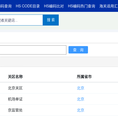
编码查询
HS CODE目录
HS编码比对
HS编码热门查询
海关适用汇
搜 索
关区名称
所属省市
北京关区
北京
机场单证
北京
京监管处
北京