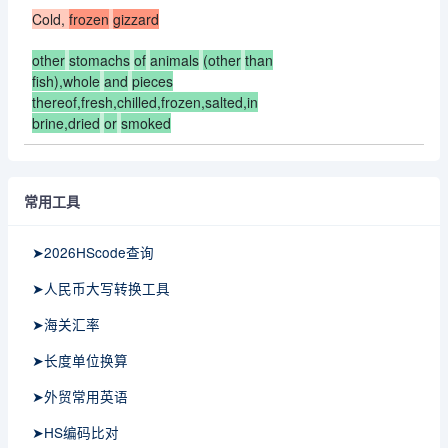
Cold,
frozen
gizzard
other
stomachs
of
animals
(other
than
fish),whole
and
pieces
thereof,fresh,chilled,frozen,salted,in
brine,dried
or
smoked
常用工具
➤2026HScode查询
➤人民币大写转换工具
➤海关汇率
➤长度单位换算
➤外贸常用英语
➤HS编码比对