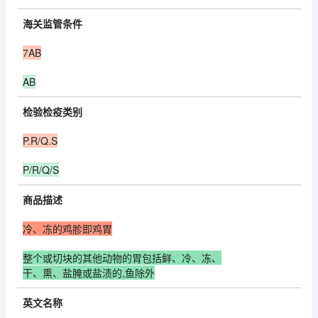
海关监管条件
7AB
AB
检验检疫类别
P.R/Q.S
P/R/Q/S
商品描述
冷、冻的鸡胗即鸡胃
整个或切块的其他动物的胃包括鲜、冷、冻、
干、熏、盐腌或盐渍的,鱼除外
英文名称