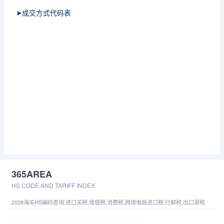
➤成交方式代码表
365AREA
HS CODE AND TARIFF INDEX
2026海关HS编码查询,进口关税,增值税,消费税,跨境电商进口税,行邮税,出口退税