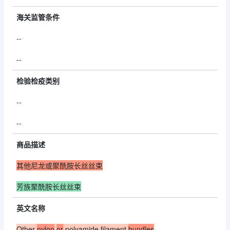
海关监管条件
--
--
检验检疫类别
--
--
商品描述
其他尼龙或聚酰胺长丝丝束
芳族聚酰胺长丝丝束
英文名称
Other
nylon
or
polyamide filament
bundles