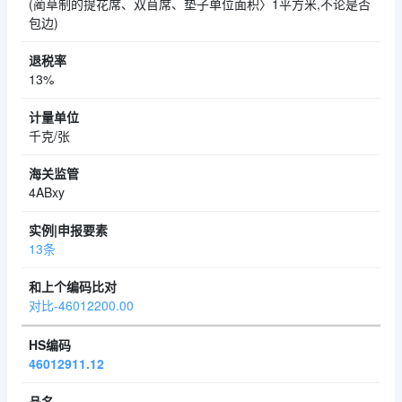
(蔺草制的提花席、双苜席、垫子单位面积〉1平方米,不论是否
包边)
13%
千克/张
4ABxy
13条
对比-46012200.00
46012911.12