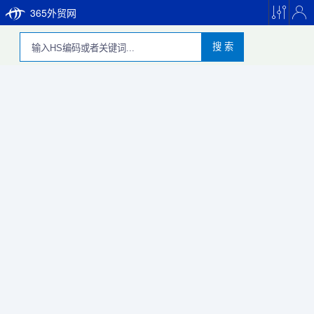
365外贸网
搜 索