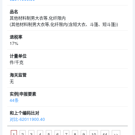
其他材料制男大衣等,化纤限内
(其他材料制男大衣等,化纤限内(含短大衣、斗篷、短斗篷))
17%
件/千克
无
44条
对比-62011900.40
1
2
3
4
5
6
7
8
9
10
44
>>