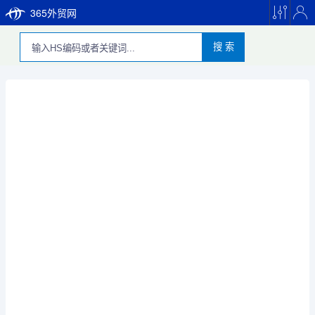
365外贸网
搜 索