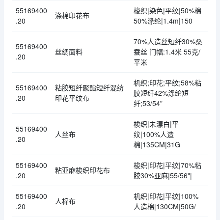
55169400
梭织|染色|平纹|50%棉
涤棉印花布
.20
50%涤纶|1.4m|150
70%人造丝短纤30%桑
55169400
丝绸面料
蚕丝 门幅:1.4米 55克/
.20
平米
机织;印花;平纹;58%粘
55169400
粘胶短纤聚酯短纤混纺
胶短纤42%涤纶短
.20
印花平纹布
纤;53/54"
梭织|未漂白|平
55169400
人丝布
纹|100%人造
.20
棉|135CM|31G
55169400
梭织|印花|平纹|70%粘
粘亚麻梭织印花布
.20
胶30%亚麻|55/56"|
55169400
机织|印花|平纹|100%
人棉布
.20
人造棉|130CM|50G/