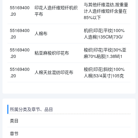
与其他纤维混纺,按重量
55169400
印花人造纤维短纤机织
计人造纤维短纤含量在
.20
平布
85%以下
55169400
机织|印花|平纹|100%
人棉布
.20
人造棉|135CM|73G/
55169400
梭织|印花|平纹|30%亚
粘亚麻梭织印花布
.20
麻70%粘胶|1.38M|1
55169400
梭织|印花|斜纹|100%
人棉天丝混纺印花布
.20
人棉|53/4英寸|105克
所属分类及章节、品目
类目
章节