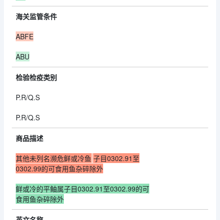
海关监管条件
ABFE
ABU
检验检疫类别
P.R/Q.S
P.R/Q.S
商品描述
其他未列名濒危鲜或冷鱼
子目0302.91至
0302.99的可食用鱼杂碎除外
鲜或冷的平鲉属子目0302.91至0302.99的可
食用鱼杂碎除外
英文名称