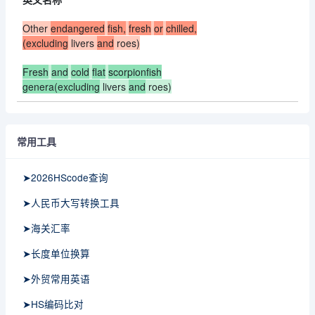
Other
endangered
fish,
fresh
or
chilled,
(excluding
livers
and
roes)
Fresh
and
cold
flat
scorpionfish
genera(excluding
livers
and
roes)
常用工具
➤2026HScode查询
➤人民币大写转换工具
➤海关汇率
➤长度单位换算
➤外贸常用英语
➤HS编码比对