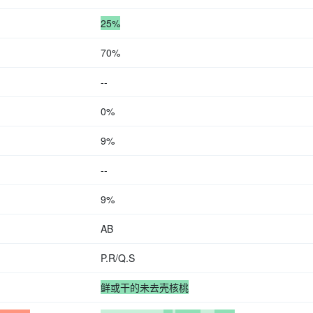
25%
70%
--
0%
9%
--
9%
AB
P.R/Q.S
鲜或干的未去壳核桃