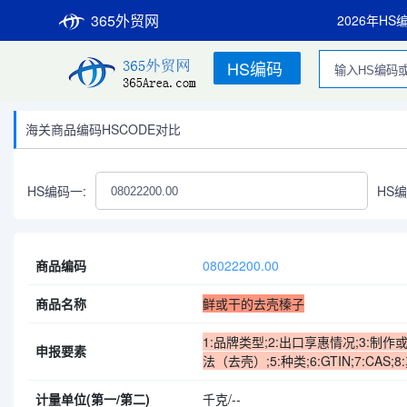
365外贸网
2026年HS
HS编码
海关商品编码HSCODE对比
HS编码一:
HS编
商品编码
08022200.00
商品名称
鲜或干的去壳榛子
1:品牌类型;2:出口享惠情况;3:制作
申报要素
法（去壳）;5:种类;6:GTIN;7:CAS;8
计量单位(第一/第二)
千克/--