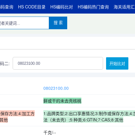
编码查询
HS CODE目录
HS编码比对
HS编码热门查询
海关适用汇
搜 索
码二:
开始比对
08023100.00
鲜或干的未去壳核桃
或保存方法;4:加工方
1:品牌类型;2:出口享惠情况;3:制作或保存方法;4
:其他
法（未去壳）;5:种类;6:GTIN;7:CAS;8:其他
千克/--