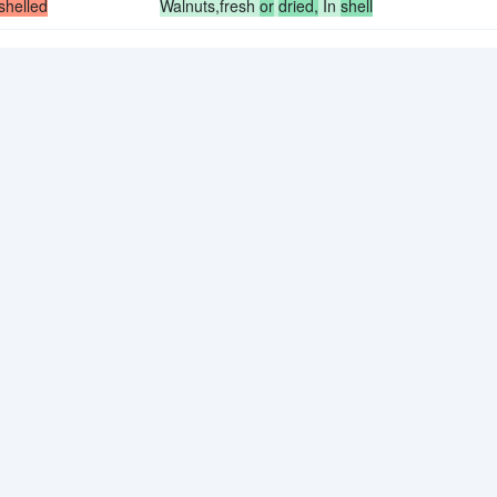
shelled
Walnuts,fresh
or
dried,
In
shell