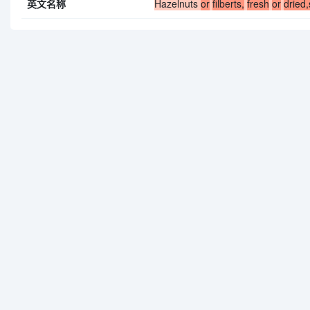
英文名称
Hazelnuts
or
filberts,
fresh
or
dried,