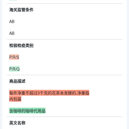
海关监管条件
AB
AB
检验检疫类别
P.R/S
P.R/Q
商品描述
每件净重不超过3千克的花茶未发酵的,净重指
内包装
含咖啡的咖啡代用品
英文名称