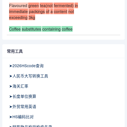
Flavoured
green
tea(not
fermented)
in
immediate
packings
of
a
content
not
exceeding
3kg
Coffee
substitutes
containing
coffee
常用工具
➤2026HScode查询
➤人民币大写转换工具
➤海关汇率
➤长度单位换算
➤外贸常用英语
➤HS编码比对
➤特殊物品检验检疫名录