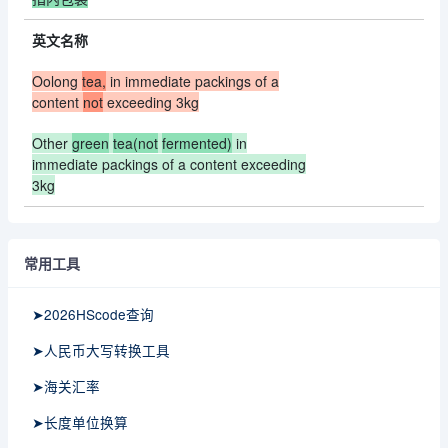
英文名称
Oolong
tea,
in immediate packings of a
content
not
exceeding 3kg
Other
green
tea(not
fermented)
in
immediate packings of a content exceeding
3kg
常用工具
➤2026HScode查询
➤人民币大写转换工具
➤海关汇率
➤长度单位换算