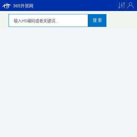
365外贸网
搜 索