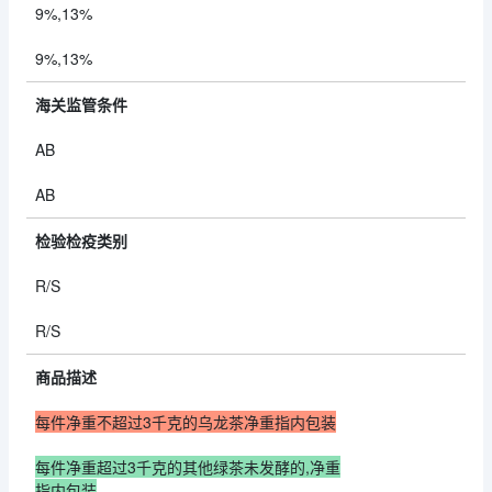
9%,13%
9%,13%
海关监管条件
AB
AB
检验检疫类别
R/S
R/S
商品描述
每件净重不超过3千克的乌龙茶净重指内包装
每件净重超过3千克的其他绿茶未发酵的,净重
指内包装