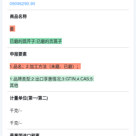
09096290.90
商品名称
姜
已磨的茴芹子;已磨的页蒿子
申报要素
1.品名；2.加工方法（未磨、已磨）；
1:品牌类型;2:出口享惠情况;3:GTIN;4:CAS;5:
其他
计量单位(第一/第二)
千克/--
千克/--
最惠国进口税率