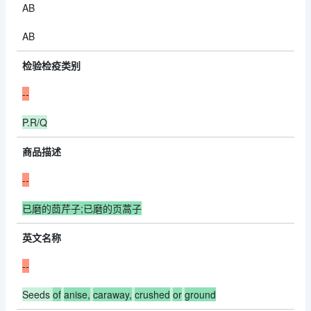
AB
AB
检验检疫类别
--
P.R/Q
商品描述
--
已磨的茴芹子;已磨的页蒿子
英文名称
--
Seeds
of
anise,
caraway,
crushed
or
ground