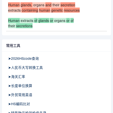
Human
glands,
organs
and
their
secretion
extracts
containing
human
genetic
resources
Human
extracts
of
glands
or
organs
or
of
their
secretions
常用工具
➤2026HScode查询
➤人民币大写转换工具
➤海关汇率
➤长度单位换算
➤外贸常用英语
➤HS编码比对
➤特殊物品检验检疫名录