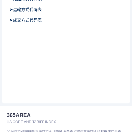
➤运输方式代码表
➤成交方式代码表
365AREA
HS CODE AND TARIFF INDEX
2026海关HS编码查询,进口关税,增值税,消费税,跨境电商进口税,行邮税,出口退税