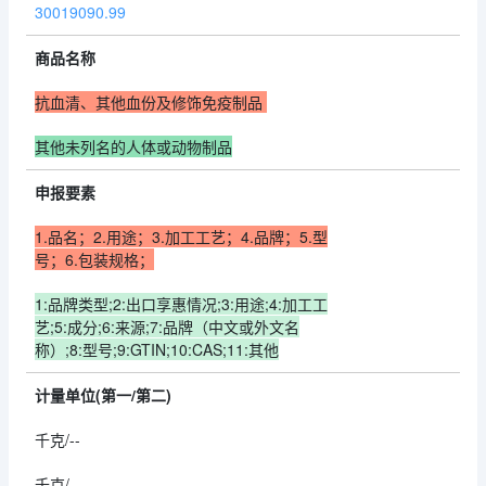
30019090.99
商品名称
抗血清、其他血份及修饰免疫制品
其他未列名的人体或动物制品
申报要素
1.品名；2.用途；3.加工工艺；4.品牌；
5.型
号；6.包装规格；
1:品牌类型;2:出口享惠情况;3:用途;4:加工工
艺;5:成分;6:来源;7:品牌（中文或外文名
称）;8:型号;9:GTIN;10:CAS;11:其他
计量单位(第一/第二)
千克/--
千克/--