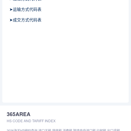
➤运输方式代码表
➤成交方式代码表
365AREA
HS CODE AND TARIFF INDEX
2026海关HS编码查询,进口关税,增值税,消费税,跨境电商进口税,行邮税,出口退税