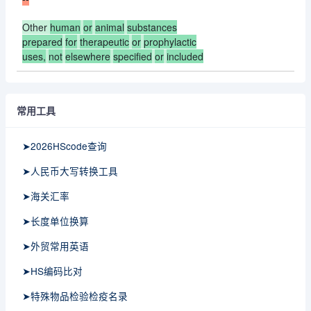
Other
human
or
animal
substances
prepared
for
therapeutic
or
prophylactic
uses,
not
elsewhere
specified
or
included
常用工具
➤2026HScode查询
➤人民币大写转换工具
➤海关汇率
➤长度单位换算
➤外贸常用英语
➤HS编码比对
➤特殊物品检验检疫名录