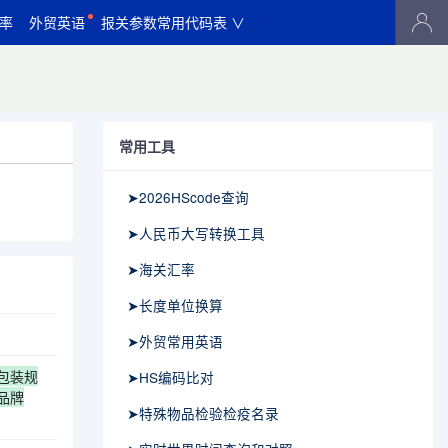
率
外贸英语
报关参数常用代码表 ∨
常用工具
➤2026HScode查询
➤人民币大写转换工具
➤海关汇率
➤长度单位换算
➤外贸常用英语
:包装规
➤HS编码比对
:品牌
➤特殊物品检验检疫名录