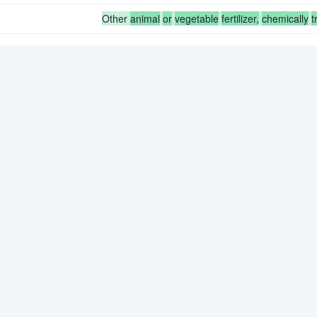
Other
animal
or
vegetable
fertilizer,
chemically
t