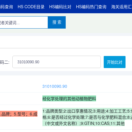
编码查询
HS CODE目录
HS编码比对
HS编码热门查询
海关适用汇
搜 索
码二:
开始比对
31010090.90
经化学处理的其他动植物肥料
1:品牌类型;2:出口享惠情况;3:用途;4:加工工艺;5
4.品牌；
5.型号；6.成
格;6:是否经过化学处理;7:是否与化学肥料混合;8
（中文或外文名称）;9:GTIN;10:CAS;11:其他