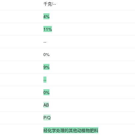
千克/--
4%
11%
--
0%
9%
--
0%
AB
P/Q
经化学处理的其他动植物肥料