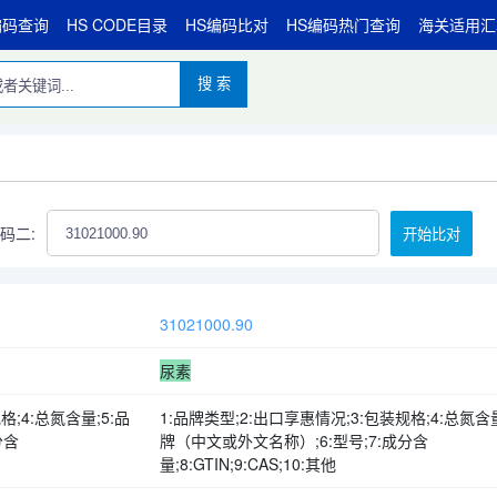
编码查询
HS CODE目录
HS编码比对
HS编码热门查询
海关适用汇
搜 索
码二:
开始比对
31021000.90
尿素
格;4:总氮含量;5:品
1:品牌类型;2:出口享惠情况;3:包装规格;4:总氮含量
分含
牌（中文或外文名称）;6:型号;7:成分含
量;8:GTIN;9:CAS;10:其他