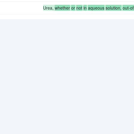
Urea,
whether
or
not
in
aqueous
solution,
out-of