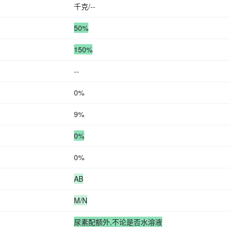
千克/--
50%
150%
--
0%
9%
0%
0%
AB
M/N
尿素配额外,不论是否水溶液