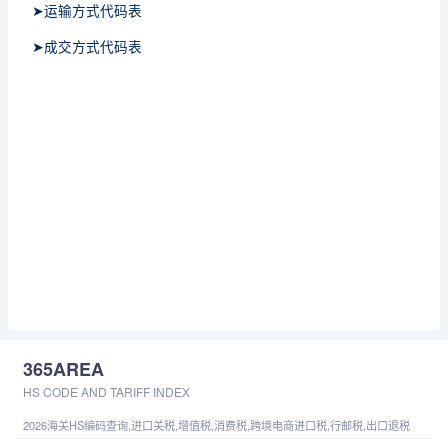
➤运输方式代码表
➤成交方式代码表
365AREA
HS CODE AND TARIFF INDEX
2026海关HS编码查询,进口关税,增值税,消费税,跨境电商进口税,行邮税,出口退税