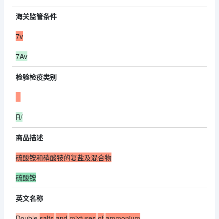
海关监管条件
7v
7Av
检验检疫类别
--
R/
商品描述
硫酸铵和硝酸铵的复盐及混合物
硫酸铵
英文名称
Double
salts
and
mixtures
of
ammonium