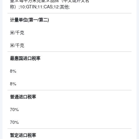
量;8:每平方米克重;9:品牌（中文或外文名
称）;10:GTIN;11:CAS;12:其他;
计量单位(第一/第二)
米/千克
米/千克
最惠国进口税率
8%
8%
普通进口税率
70%
70%
暂定进口税率