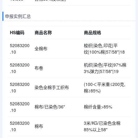
申报实例汇总
HS编码
商品名称
商品规格
52083200
梭织|染色,印花|平
全棉布
.10
纹|100%棉|57/58"|18
52083200
机织|染色|平纹|97%棉
布卷
.10
3%弹力|57/58"|19
52083200
(100＜平米重≤200克,
染色全棉手工织布
.10
棉≥85%)
52083200
棉布/已染色/36"
棉纤含量>85%
.10
52083200
3米/KG/已染色含棉
棉布
.10
85%以上58"