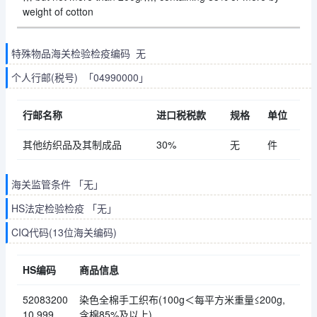
weight of cotton
特殊物品海关检验检疫编码 无
个人行邮(税号) 「04990000」
行邮名称
进口税税款
规格
单位
其他纺织品及其制成品
30%
无
件
海关监管条件 「无」
HS法定检验检疫 「无」
CIQ代码(13位海关编码)
HS编码
商品信息
52083200
染色全棉手工织布(100g＜每平方米重量≤200g,
10.999
含棉85%及以上)