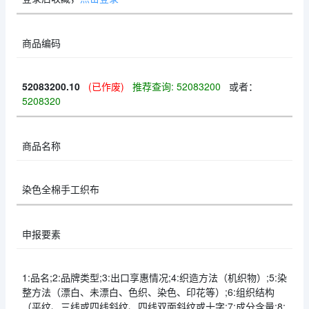
商品编码
52083200.10
(已作废)
推荐查询: 52083200
或者：
5208320
商品名称
染色全棉手工织布
申报要素
1:品名;2:品牌类型;3:出口享惠情况;4:织造方法（机织物）;5:染
整方法（漂白、未漂白、色织、染色、印花等）;6:组织结构
（平纹、三线或四线斜纹、四线双面斜纹或十字;7:成分含量;8: