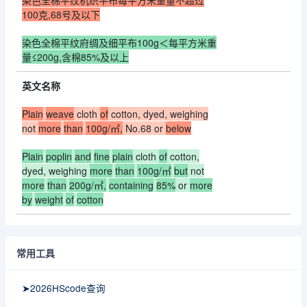
染色全棉平纹机织平布每平方米重量不超过
100克,68号及以下
染色全棉平纹府绸及细平布100g＜每平方米重
量≤200g,含棉85%及以上
英文名称
Plain
weave
cloth
of
cotton, dyed, weighing
not
more
than
100g/㎡,
No.68 or
below
Plain
poplin
and
fine
plain
cloth
of
cotton,
dyed, weighing
more
than
100g/㎡
but
not
more
than
200g/㎡,
containing
85%
or
more
by
weight
of
cotton
常用工具
➤2026HScode查询