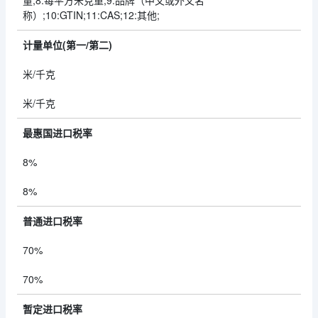
量;8:每平方米克重;9:品牌（中文或外文名
称）;10:GTIN;11:CAS;12:其他;
计量单位(第一/第二)
米/千克
米/千克
最惠国进口税率
8%
8%
普通进口税率
70%
70%
暂定进口税率