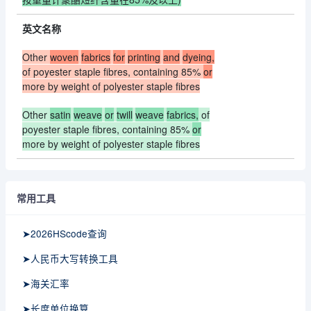
英文名称
Other
woven
fabrics
for
printing
and
dyeing,
of poyester staple fibres, containing 85%
or
more by weight of polyester staple fibres
Other
satin
weave
or
twill
weave
fabrics,
of
poyester staple fibres, containing 85%
or
more by weight of polyester staple fibres
常用工具
➤2026HScode查询
➤人民币大写转换工具
➤海关汇率
➤长度单位换算