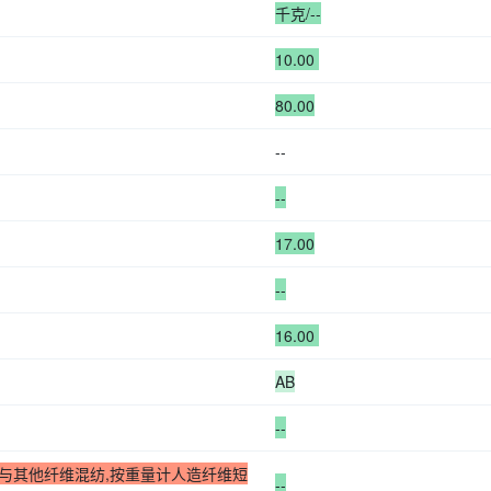
千克/--
10.00
80.00
--
--
17.00
--
16.00
AB
--
与其他纤维混纺,按重量计人造纤维短
--