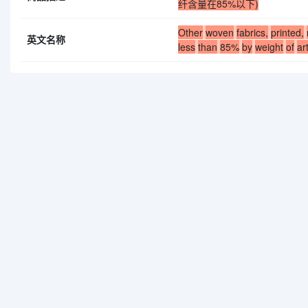
纤含量在85%以下)
Other
woven
fabrics,
printed,
英文名称
less
than
85%
by
weight
of
art