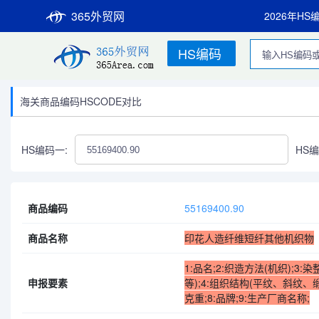
365外贸网
2026年HS
HS编码
海关商品编码HSCODE对比
HS编码一:
HS编
商品编码
55169400.90
商品名称
印花人造纤维短纤其他机织物
1:品名;2:织造方法(机织);
申报要素
等);4:组织结构(平纹、斜纹、缎
克重;8:品牌;9:生产厂商名称;