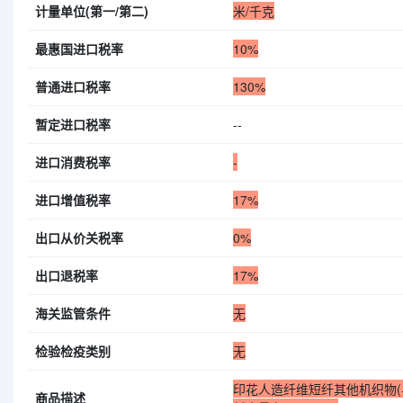
计量单位(第一/第二)
米/千克
最惠国进口税率
10%
普通进口税率
130%
暂定进口税率
--
进口消费税率
-
进口增值税率
17%
出口从价关税率
0%
出口退税率
17%
海关监管条件
无
检验检疫类别
无
印花人造纤维短纤其他机织物(
商品描述