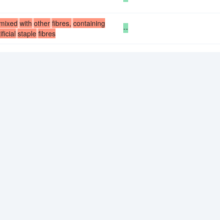
mixed
with
other
fibres,
containing
--
ificial
staple
fibres