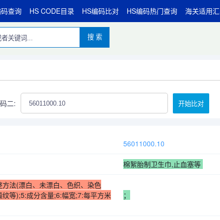
编码查询
HS CODE目录
HS编码比对
HS编码热门查询
海关适用汇
搜 索
码二:
开始比对
56011000.10
棉絮胎制卫生巾,止血塞等
3:染整方法(漂白、未漂白、色织、染色
纹等);5:成分含量;6:幅宽;7:每平方米
；