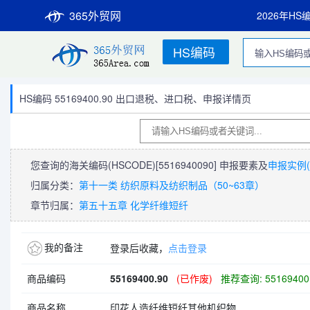
365外贸网
2026年HS
HS编码
HS编码 55169400.90 出口退税、进口税、申报详情页
您查询的海关编码(HSCODE)
[5516940090]
申报要素及
申报实例(
归属分类：
第十一类 纺织原料及纺织制品（50~63章）
章节归属：
第五十五章 化学纤维短纤
我的备注
登录后收藏，
点击登录
商品编码
55169400.90
(已作废)
推荐查询: 55169400
商品名称
印花人造纤维短纤其他机织物