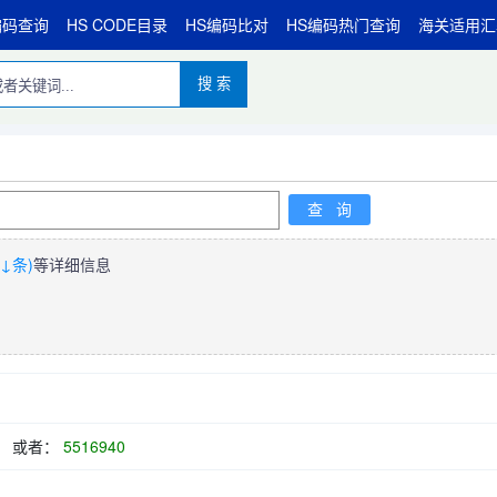
编码查询
HS CODE目录
HS编码比对
HS编码热门查询
海关适用汇
搜 索
↓条)
等详细信息
或者：
5516940