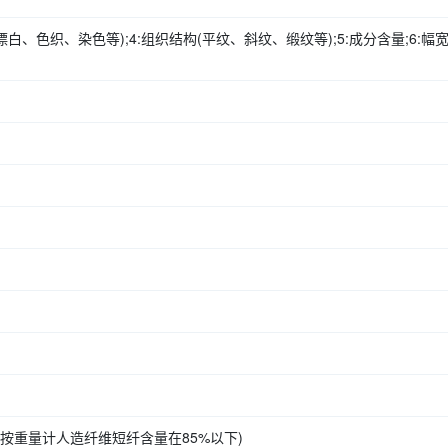
未漂白、色织、染色等);4:组织结构(平纹、斜纹、缎纹等);5:成分含量;6:幅宽
按重量计人造纤维短纤含量在85%以下)