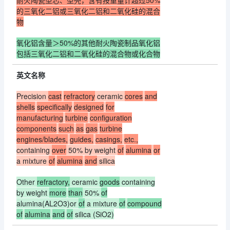
耐火陶瓷型芯、型壳，含有按重量计超过50%
的三氧化二铝或三氧化二铝和二氧化硅的混合
物
氧化铝含量＞50%的其他耐火陶瓷制品氧化铝
包括三氧化二铝和二氧化硅的混合物或化合物
英文名称
Precision
cast
refractory
ceramic
cores
and
shells
specifically
designed
for
manufacturing
turbine
configuration
components
such
as
gas
turbine
engines/blades,
guides,
casings,
etc.,
containing
over
50% by weight
of
alumina
or
a mixture
of
alumina
and
silica
Other
refractory,
ceramic
goods
containing
by weight
more
than
50%
of
alumina(AL2O3)or
of
a mixture
of
compound
of
alumina
and
of
silica (SiO2)