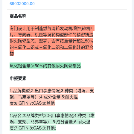
69032000.00
商品名称
专门设计用于制造燃气涡轮发动机/燃气轮机叶
片、导向器、机匣等涡轮构型部件的精密铸造
耐火陶瓷型芯、型壳，含有按重量计超过50%
的三氧化二铝或三氧化二铝和二氧化硅的混合
物
氧化铝含量＞50%的其他耐火陶瓷制品
申报要素
1:品牌类型;2:出口享惠情况;3:种类（坩埚、支
架、马弗罩等）;4:成分含量;5:耐火温
度;6:GTIN;7:CAS;8:其他
1:品名;2:品牌类型;3:出口享惠情况;4:种类（坩
埚、支架、马弗罩等）;5:成分含量;6:耐火温
度;7:GTIN;8:CAS;9:其他;