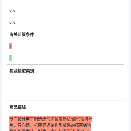
0%
0%
海关监管条件
3
--
检验检疫类别
--
--
商品描述
专门设计用于制造燃气涡轮发动机/燃气轮机叶
片、导向器、机匣等涡轮构型部件的精密铸造