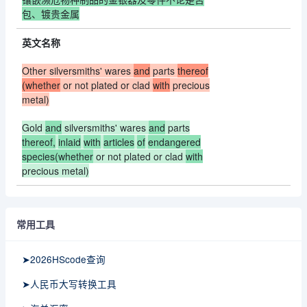
包、镀贵金属
英文名称
Other silversmiths' wares
and
parts
thereof
(whether
or not plated or clad
with
precious
metal)
Gold
and
silversmiths' wares
and
parts
thereof,
inlaid
with
articles
of
endangered
species(whether
or not plated or clad
with
precious metal)
常用工具
➤2026HScode查询
➤人民币大写转换工具