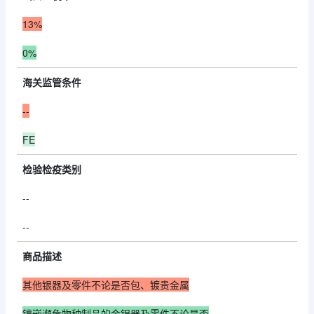
13%
0%
海关监管条件
--
FE
检验检疫类别
--
--
商品描述
其他银器及零件不论是否包、镀贵金属
镶嵌濒危物种制品的金银器及零件不论是否