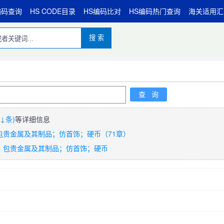
编码查询
HS CODE目录
HS编码比对
HS编码热门查询
海关适用汇
搜 索
↓条)
等详细信息
包贵金属及其制品；仿首饰；硬币（71章）
、包贵金属及其制品；仿首饰；硬币