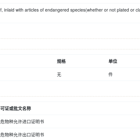
, inlaid with articles of endangered species(whether or not plated or cl
规格
单位
无
件
许可证或批文名称
濒危物种允许进口证明书
濒危物种允许出口证明书