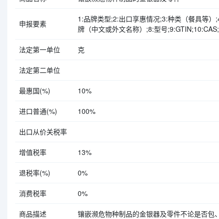
1:品牌类型;2:出口享惠情况;3:种类（餐具等）
申报要素
牌（中文或外文名称）;8:型号;9:GTIN;10:CAS;
法定第一单位
克
法定第二单位
最惠国(%)
10%
进口普通(%)
100%
出口从价关税率
增值税率
13%
退税率(%)
0%
消费税率
0%
商品描述
镶嵌濒危物种制品的金银器及零件不论是否包