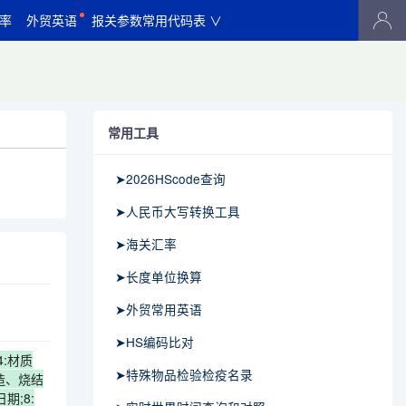
率
外贸英语
报关参数常用代码表 ∨
常用工具
➤2026HScode查询
➤人民币大写转换工具
➤海关汇率
➤长度单位换算
➤外贸常用英语
➤HS编码比对
4:材质
➤特殊物品检验检疫名录
造、烧结
期;8: