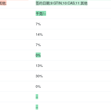
:其他;
签约日期;9:GTIN;10:CAS;11:其他
千克/--
7%
14%
7%
0%
13%
30%
0%
--
--