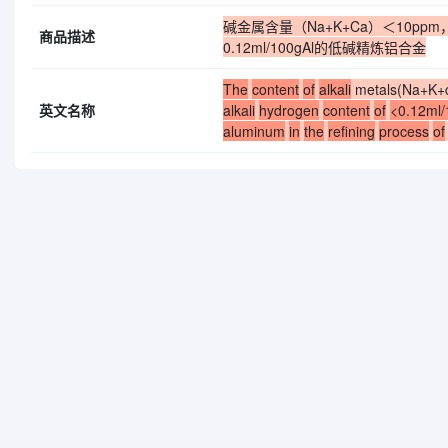
碱金属含量（Na+K+Ca）＜10pp
商品描述
0.12ml/100gAl的低碱精炼铝合金
The
content
of
alkali
metals(Na+K+
英文名称
alkali
hydrogen
content
of
<0.12ml
aluminum
in
the
refining
process
of