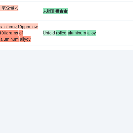
m，氢含量＜
未锻轧铝合金
calcium)<10ppm,low
/100grams
of
Unfold
rolled
aluminum
alloy
aluminum
allyoy