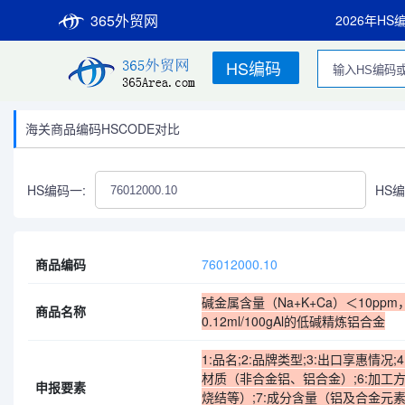
365外贸网
2026年HS
HS编码
海关商品编码HSCODE对比
HS编码一:
HS编
商品编码
76012000.10
碱金属含量（Na+K+Ca）＜10pp
商品名称
0.12ml/100gAl的低碱精炼铝合金
1:品名;2:品牌类型;3:出口享惠情况;
材质（非合金铝、铝合金）;6:加工
申报要素
烧结等）;7:成分含量（铝及合金元素