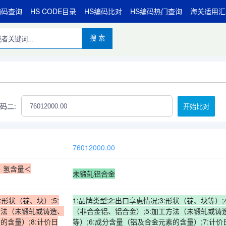
编码查询
HS CODE目录
HS编码比对
HS编码热门查询
海关适用汇
搜 索
码二:
开始比对
76012000.00
m，氢含量＜
未锻轧铝合金
4:形状（锭、块）;5:
1:品牌类型;2:出口享惠情况;3:形状（锭、块等）;
方法（未锻轧或铸造、
（非合金铝、铝合金）;5:加工方法（未锻轧或铸
的含量）;8:计价日
等）;6:成分含量（铝及合金元素的含量）;7:计价日