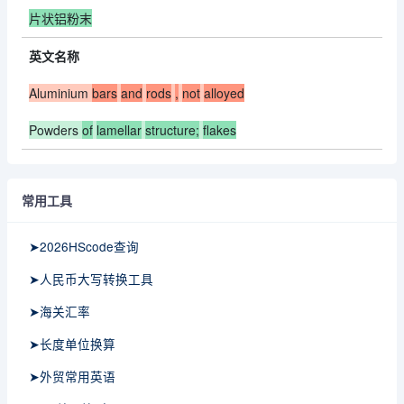
片状铝粉末
英文名称
Aluminium
bars
and
rods
,
not
alloyed
Powders
of
lamellar
structure;
flakes
常用工具
➤2026HScode查询
➤人民币大写转换工具
➤海关汇率
➤长度单位换算
➤外贸常用英语