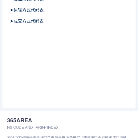
➤运输方式代码表
➤成交方式代码表
365AREA
HS CODE AND TARIFF INDEX
2026海关HS编码查询,进口关税,增值税,消费税,跨境电商进口税,行邮税,出口退税