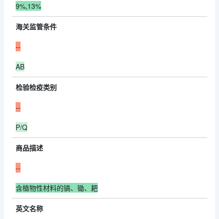
9%,13%
海关监管条件
--
AB
检验检疫类别
--
P/Q
商品描述
--
含植物性材料的镐、锄、耙
英文名称