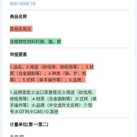
82013000.10
商品名称
其他农用叉
含植物性材料的镐、锄、耙
申报要素
1.品名；2.用途（砍伐用、修枝用等）；3.材
质（合金钢制等）；4.种类（锹、铲、剪
等）；
5.式样（单手操作等）；6.品牌；
1:品牌类型;2:出口享惠情况;3:用途（砍伐用、
修枝用等）;4:材质（合金钢制等）;5:式样（单
手操作等）;6:品牌（中文或外文名称）;7:型
号;8:GTIN;9:CAS;10:其他
计量单位(第一/第二)
千克/把