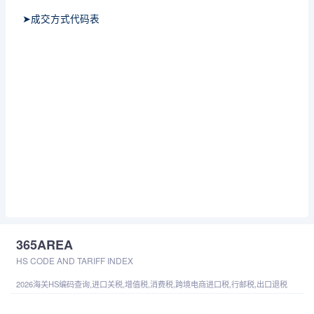
➤成交方式代码表
365AREA
HS CODE AND TARIFF INDEX
2026海关HS编码查询,进口关税,增值税,消费税,跨境电商进口税,行邮税,出口退税