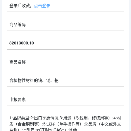
登录后收藏，
点击登录
商品编码
82013000.10
商品名称
含植物性材料的镐、锄、耙
申报要素
1:品牌类型;2:出口享惠情况;3:用途（砍伐用、修枝用等）;4:材
质（合金钢制等）;5:式样（单手操作等）;6:品牌（中文或外文
名称）;7:型号;8:GTIN;9:CAS;10:其他