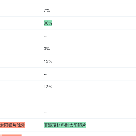
7%
90%
--
0%
13%
--
13%
--
--
太阳镜片除外
非玻璃材料制太阳镜片