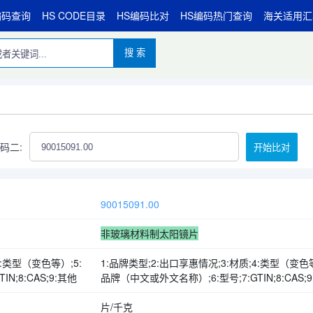
编码查询
HS CODE目录
HS编码比对
HS编码热门查询
海关适用汇
搜 索
码二:
开始比对
90015091.00
非玻璃材料制太阳镜片
4:类型（变色等）;5:
1:品牌类型;2:出口享惠情况;3:材质;4:类型（变色等
N;8:CAS;9:其他
品牌（中文或外文名称）;6:型号;7:GTIN;8:CAS;
片/千克