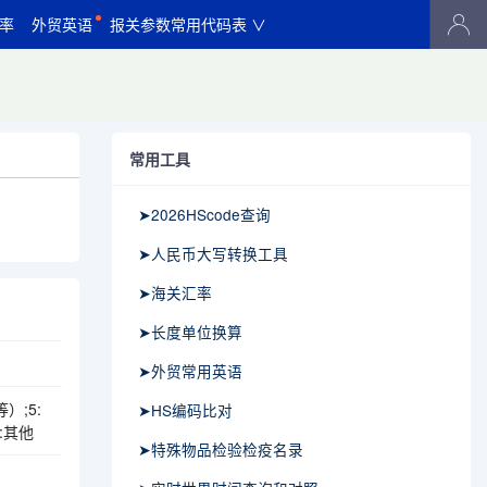
率
外贸英语
报关参数常用代码表 ∨
常用工具
➤2026HScode查询
➤人民币大写转换工具
➤海关汇率
➤长度单位换算
➤外贸常用英语
）;5:
➤HS编码比对
9:其他
➤特殊物品检验检疫名录