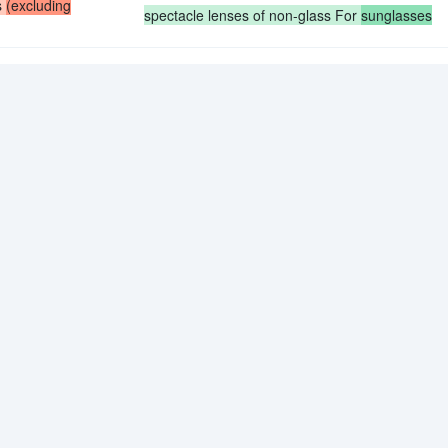
s
(excluding
spectacle lenses of non-glass For
sunglasses