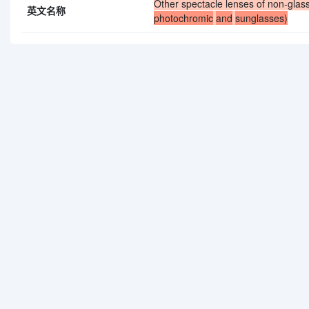
Other spectacle lenses of non-glas
英文名称
photochromic
and
sunglasses)