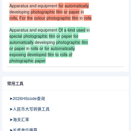
Apparatus and equipment
for
automatically
developing
photographic
film
or
paper
in
rolls,
For
the
colour
photographic
film
in
rolls
Apparatus and equipment
Of
a
kind
used
in
special
photographic
film
or
paper
for
automatically
developing
photographic
film
or
paper
in
rolls
or
for
automatically
exposing
developed
film
to
rolls
of
photographic
paper
常用工具
➤2026HScode查询
➤人民币大写转换工具
➤海关汇率
➤长度单位换算