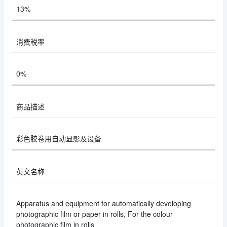
13%
消费税率
0%
商品描述
彩色胶卷用自动显影及设备
英文名称
Apparatus and equipment for automatically developing
photographic film or paper in rolls, For the colour
photographic film in rolls