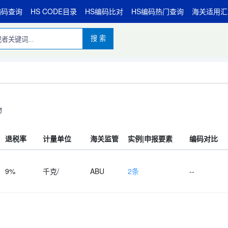
编码查询
HS CODE目录
HS编码比对
HS编码热门查询
海关适用汇
搜 索
物
退税率
计量单位
海关监管
实例|申报要素
编码对比
9%
千克/
ABU
2条
--