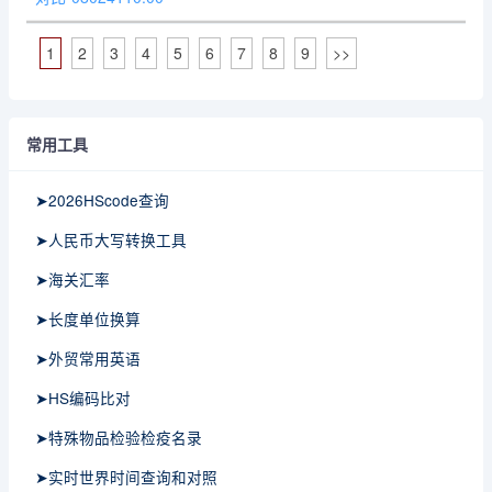
1
2
3
4
5
6
7
8
9
>>
常用工具
➤2026HScode查询
➤人民币大写转换工具
➤海关汇率
➤长度单位换算
➤外贸常用英语
➤HS编码比对
➤特殊物品检验检疫名录
➤实时世界时间查询和对照