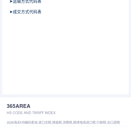
➤运输方式代码表
➤成交方式代码表
365AREA
HS CODE AND TARIFF INDEX
2026海关HS编码查询,进口关税,增值税,消费税,跨境电商进口税,行邮税,出口退税