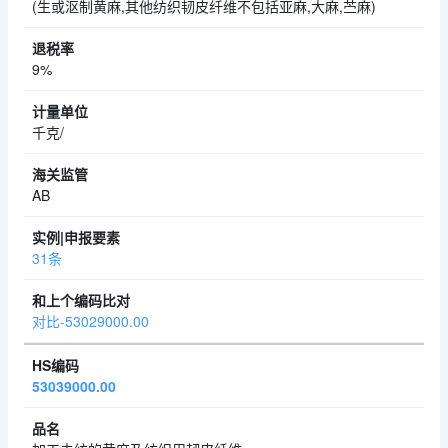
(生或沤制黄麻,其他纺织韧皮纤维不包括亚麻,大麻,苎麻)
9%
千克/
AB
31条
对比-53029000.00
53039000.00