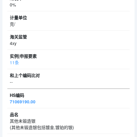
0%
克/
4xy
11条
--
71069190.00
其他未锻造银
(其他未锻造银包括镀金,镀铂的银)