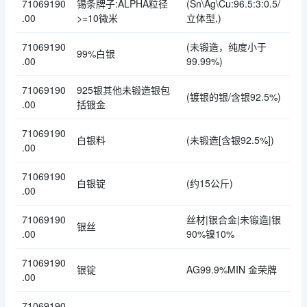
71069190
锡条牌子:ALPHA粒径
(Sn\Ag\Cu:96.5:3:0.5/
.00
>=10微米
立体型,)
71069190
(未锻造，纯度小于
99%白银
.00
99.99%)
71069190
925银其他未锻造银包
(镀银的银/含银92.5%)
.00
括镀金
71069190
白银料
(未锻造[含银92.5%])
.00
71069190
白银锭
(约15公斤)
.00
71069190
丝材|银合金|未锻造|银
银丝
.00
90%镍10%
71069190
银锭
AG99.9%MIN 金荣牌
.00
71069190