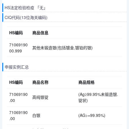
HS法定检验检疫 「无」
CIQ代码(13位海关编码)
HS编码
商品信息
71069190
其他未锻造银(包括镀金,镀铂的银)
00.999
申报实例汇总
HS编码
商品名称
商品规格
71069190
(Ag≥99.95%未锻造银.
高纯银锭
.00
锭状)
71069190
白银
(AG>=99.95%)
.00