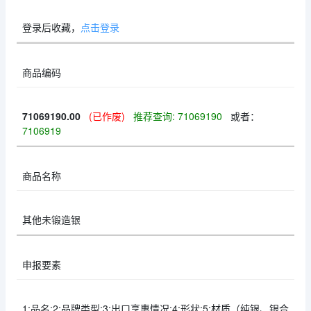
登录后收藏，
点击登录
商品编码
71069190.00
(已作废)
推荐查询: 71069190
或者：
7106919
商品名称
其他未锻造银
申报要素
1:品名;2:品牌类型;3:出口享惠情况;4:形状;5:材质（纯银、银合