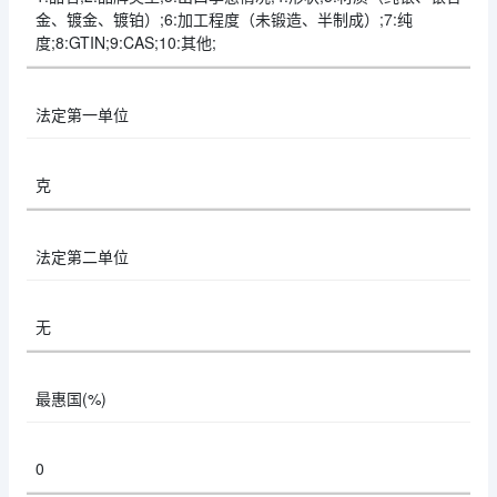
金、镀金、镀铂）;6:加工程度（未锻造、半制成）;7:纯
度;8:GTIN;9:CAS;10:其他;
法定第一单位
克
法定第二单位
无
最惠国(%)
0