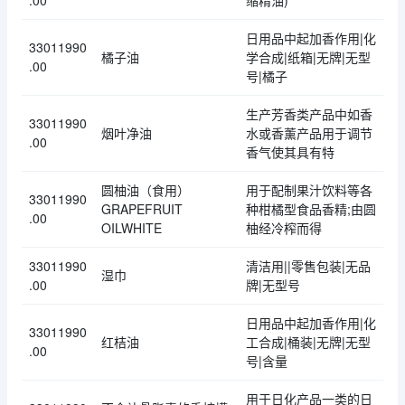
.00
缩精油)
日用品中起加香作用|化
33011990
橘子油
学合成|纸箱|无牌|无型
.00
号|橘子
生产芳香类产品中如香
33011990
烟叶净油
水或香薰产品用于调节
.00
香气使其具有特
圆柚油（食用）
用于配制果汁饮料等各
33011990
GRAPEFRUIT
种柑橘型食品香精;由圆
.00
OILWHITE
柚经冷榨而得
33011990
清洁用||零售包装|无品
湿巾
.00
牌|无型号
日用品中起加香作用|化
33011990
红桔油
工合成|桶装|无牌|无型
.00
号|含量
用于日化产品一类的日