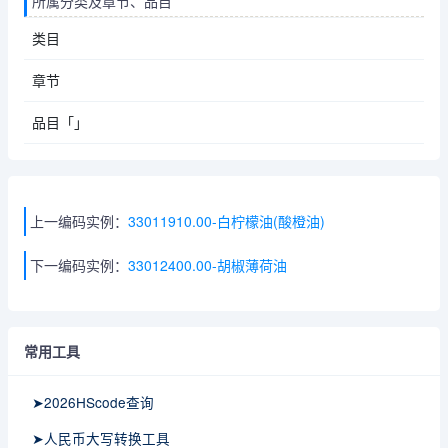
所属分类及章节、品目
类目
章节
品目「」
上一编码实例：
33011910.00-白柠檬油(酸橙油)
下一编码实例：
33012400.00-胡椒薄荷油
常用工具
➤2026HScode查询
➤人民币大写转换工具