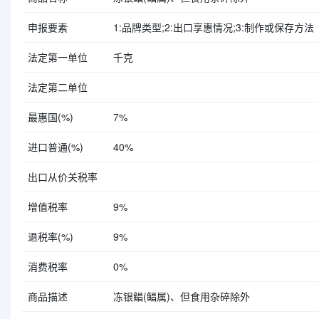
申报要素
1:品牌类型;2:出口享惠情况;3:制作或保存方法（冻）;
法定第一单位
千克
法定第二单位
最惠国(%)
7%
进口普通(%)
40%
出口从价关税率
增值税率
9%
退税率(%)
9%
消费税率
0%
商品描述
冻银鲳(鲳属)、但食用杂碎除外