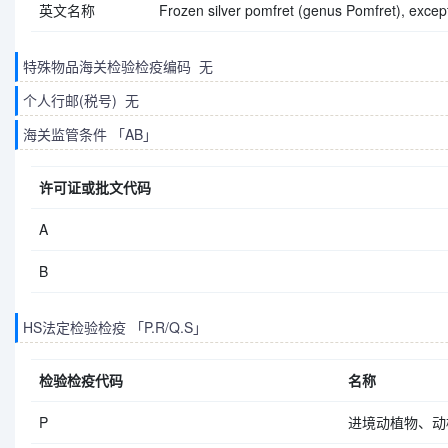
英文名称
Frozen silver pomfret (genus Pomfret), except 
特殊物品海关检验检疫编码 无
个人行邮(税号) 无
海关监管条件 「AB」
许可证或批文代码
A
B
HS法定检验检疫 「P.R/Q.S」
检验检疫代码
名称
P
进境动植物、动