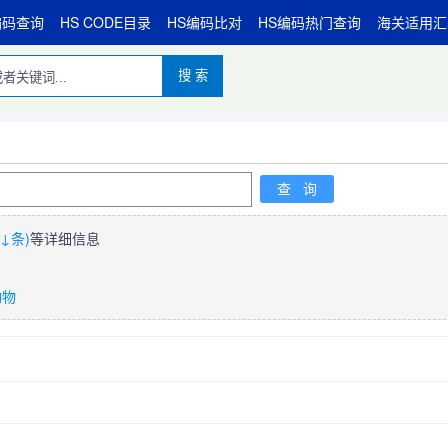
编码查询
HS CODE目录
HS编码比对
HS编码热门查询
海关适用汇
搜 索
↓条)
等详细信息
动物