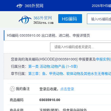
365外贸网
2026年HS
HS编码
HS编码 03035910.00 出口退税、进口税、申报详情页
您查询的海关编码(HSCODE)
[0303591000]
申报要素及
申报实例(
归属分类：
第一类 活动物;动物产品 (1~5章)
章节归属：
第三章：鱼、甲壳动物、软体动物及其他水生无脊椎
我的备注
登录后收藏，
点击登录
商品编码
03035910.00
商品名称
冻银鲳(鲳属)、但食用杂碎除外