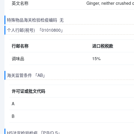
英文名称
Ginger, neither crushed 
特殊物品海关检验检疫编码 无
个人行邮(税号) 「01010800」
行邮名称
进口税税款
调味品
15%
海关监管条件 「AB」
许可证或批文代码
A
B
HS法定检验检疫 「P.R/Q.S」