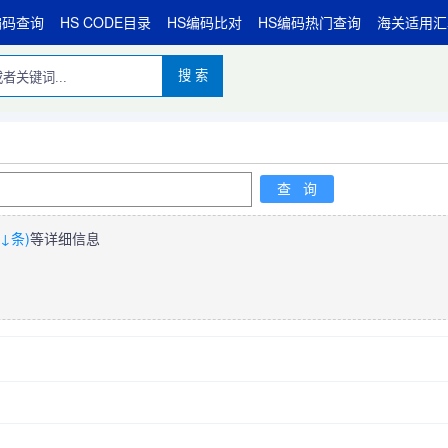
编码查询
HS CODE目录
HS编码比对
HS编码热门查询
海关适用汇
搜 索
↓条)
等详细信息