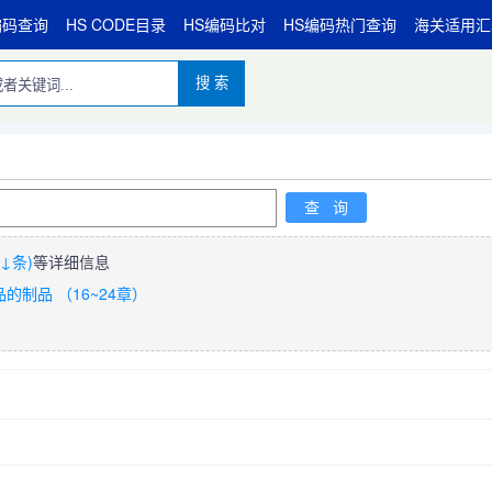
编码查询
HS CODE目录
HS编码比对
HS编码热门查询
海关适用汇
搜 索
↓条)
等详细信息
制品 （16~24章）