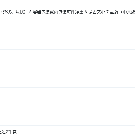
形状（条状、块状）;5:容器包装或内包装每件净重;6:是否夹心;7:品牌（中文
过2千克