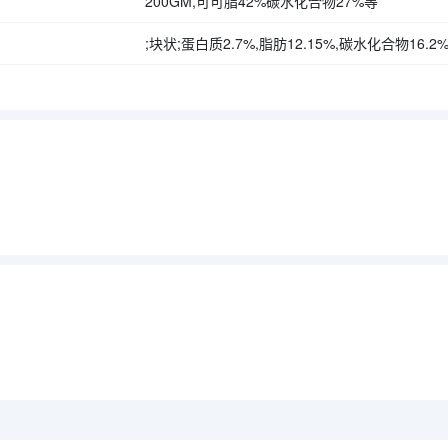
200GM,可可脂42%碳水化合物27%等
;块状;蛋白质2.7%,脂肪12.15%,碳水化合物16.2%