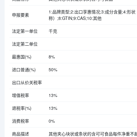
1:品牌类型;2:出口享惠情况;3:成分含量;4:
申报要素
称）;8:GTIN;9:CAS;10:其他
法定第一单位
千克
法定第二单位
最惠国(%)
8%
进口普通(%)
50%
出口从价关税率
增值税率
13%
退税率(%)
13%
消费税率
0%
商品描述
其他夹心块状或条状的含可可食品每件净重不超