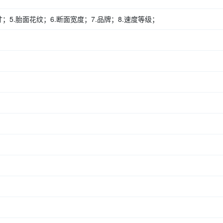
寸；
5.胎面花纹；6.断面宽度；7.品牌；8.速度等级；