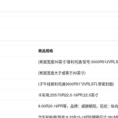
商品规格
(断面宽度30英寸/普利司通/型号:3000R512VRLS
(断面宽度大于或等于30英寸)
(子午线普利司通3600R51*2VRLSTL带密封圈)
卡车用;255/70R22.5-16PR;22.5英寸
9.00R20-16PR等，品牌：威狮朝阳，花纹：纵
汽车轮胎用|型号:8.25R15-18PR|辋圈尺寸:381