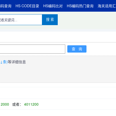
编码查询
HS CODE目录
HS编码比对
HS编码热门查询
海关适用汇
搜 索
↓条)
等详细信息
2000
或者：
4011200