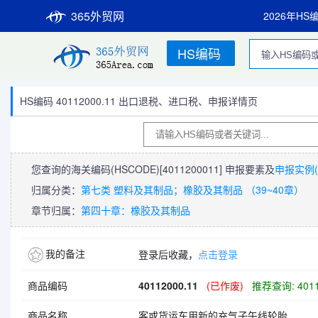
365外贸网
2026年HS
HS编码
HS编码 40112000.11 出口退税、进口税、申报详情页
您查询的海关编码(HSCODE)
[4011200011]
申报要素及
申报实例(
归属分类：
第七类 塑料及其制品；橡胶及其制品 （39~40章）
章节归属：
第四十章：橡胶及其制品
我的备注
登录后收藏，
点击登录
商品编码
40112000.11
(已作废)
推荐查询: 4011
商品名称
客或货运车用新的充气子午线轮胎