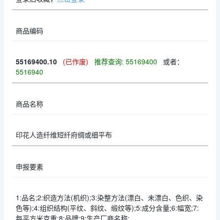
商品编码
55169400.10
(已作废)
推荐查询: 55169400
或者：
5516940
商品名称
印花人造纤维短纤府绸或细平布
申报要素
1:品名;2:织造方法(机织);3:染整方法(漂白、未漂白、色织、染
色等);4:组织结构(平纹、斜纹、缎纹等);5:成分含量;6:幅宽;7:
每平方米克重;8:品牌;9:生产厂商名称;