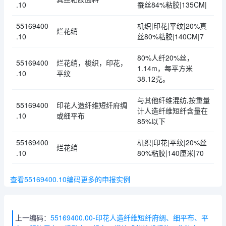
.10
蚕丝84%粘胶|135CM|
55169400
机织|印花|平纹|20%真
烂花绡
.10
丝80%粘胶|140CM|7
80%人纤20%丝，
55169400
烂花绡，梭织，印花，
1.14m，每平方米
.10
平纹
38.12克。
与其他纤维混纺,按重量
55169400
印花人造纤维短纤府绸
计人造纤维短纤含量在
.10
或细平布
85%以下
55169400
机织|印花|平纹|20%丝
烂花绡
.10
80%粘胶|140厘米|70
查看55169400.10编码更多的申报实例
上一编码：
55169400.00-印花人造纤维短纤府绸、细平布、平