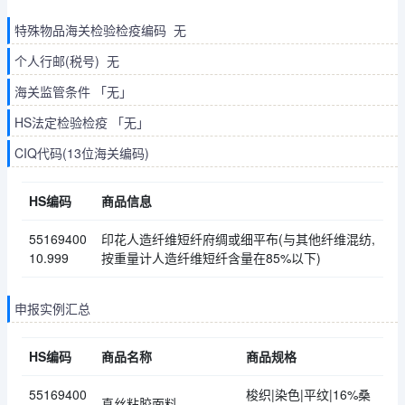
特殊物品海关检验检疫编码 无
个人行邮(税号) 无
海关监管条件 「无」
HS法定检验检疫 「无」
CIQ代码(13位海关编码)
HS编码
商品信息
55169400
印花人造纤维短纤府绸或细平布(与其他纤维混纺,
10.999
按重量计人造纤维短纤含量在85%以下)
申报实例汇总
HS编码
商品名称
商品规格
55169400
梭织|染色|平纹|16%桑
真丝粘胶面料