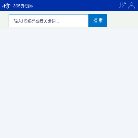
365外贸网
搜 索