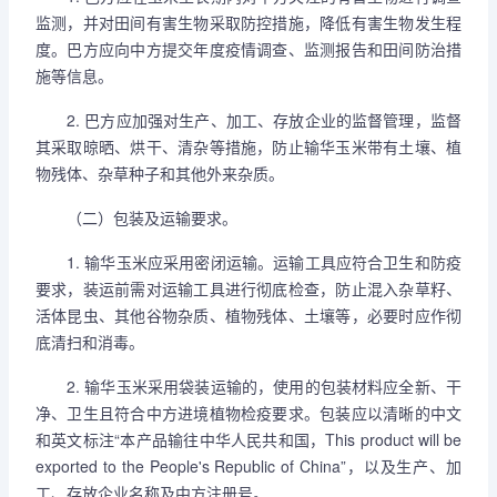
监测，并对田间有害生物采取防控措施，降低有害生物发生程
度。巴方应向中方提交年度疫情调查、监测报告和田间防治措
施等信息。
2. 巴方应加强对生产、加工、存放企业的监督管理，监督
其采取晾晒、烘干、清杂等措施，防止输华玉米带有土壤、植
物残体、杂草种子和其他外来杂质。
（二）包装及运输要求。
1. 输华玉米应采用密闭运输。运输工具应符合卫生和防疫
要求，装运前需对运输工具进行彻底检查，防止混入杂草籽、
活体昆虫、其他谷物杂质、植物残体、土壤等，必要时应作彻
底清扫和消毒。
2. 输华玉米采用袋装运输的，使用的包装材料应全新、干
净、卫生且符合中方进境植物检疫要求。包装应以清晰的中文
和英文标注“本产品输往中华人民共和国，This product will be
exported to the People's Republic of China”，以及生产、加
工、存放企业名称及中方注册号。