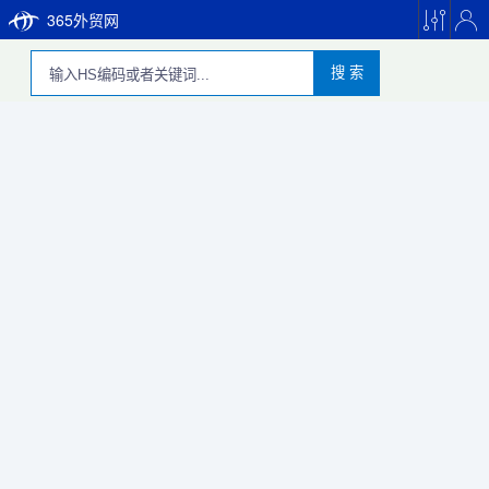
365外贸网
搜 索